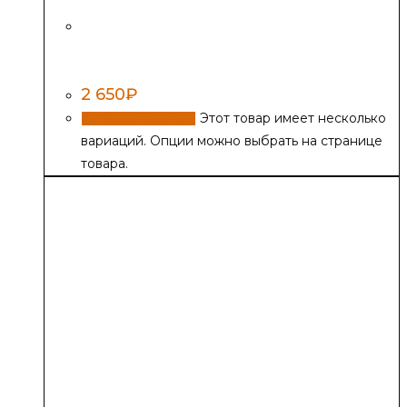
Потолочно-проходной узел (ППУ) с
каолиновой термоизоляцией,
нержавеющий
2 650
₽
Этот товар имеет несколько
Выбрать диаметр
вариаций. Опции можно выбрать на странице
товара.