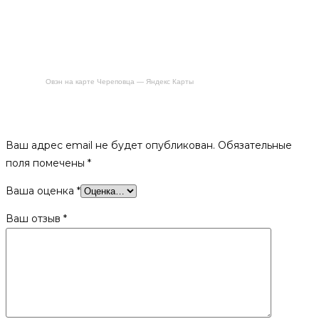
Овэн на карте Череповца — Яндекс Карты
Будьте первым, кто оставил отзыв на «ПБ Гейзер 2014
Carbon Витра ЗК терракота»
Ваш адрес email не будет опубликован.
Обязательные
поля помечены
*
Ваша оценка
*
Ваш отзыв
*