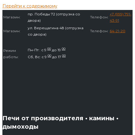
Перейти к содержимому
пр. Победы 72 (отгрузка со
+7 (999) 791-
Магазин:
Телефон:
двора)
43-91
ул. Верещагина 48 (отгрузка
Магазин:
Телефон:
64-21-20
со двора)
00
00
Пн-Пт : с 9
до 19
Режим
00
00
работы:
Сб, Вс: с 9
до 17
Печи от производителя • камины •
дымоходы