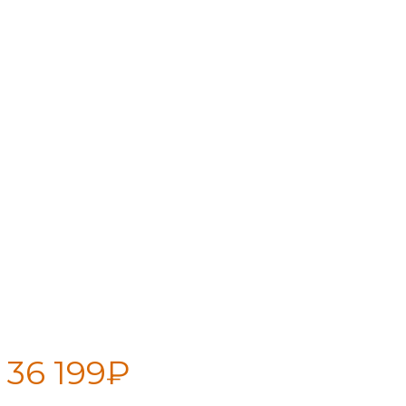
ПБ Гейзер 2014 Carbon Витра
ЗК терракота
36 199
₽