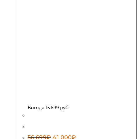
Выгода 15 699 руб.
ПБ «Саяны 2 inox Витра ЗК»
Первоначальная
Текущая
56 699
₽
41 000
₽