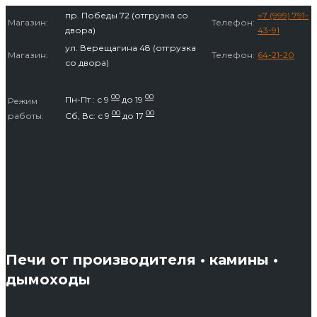
Перейти
пр. Победы 72 (отгрузка со
+7 (999) 791-
Магазин:
Телефон:
к
двора)
43-91
содержимому
ул. Верещагина 48 (отгрузка
Магазин:
Телефон:
64-21-20
со двора)
00
00
Пн-Пт : с 9
до 19
Режим
00
00
работы:
Сб, Вс: с 9
до 17
Печи от производителя • камины •
дымоходы