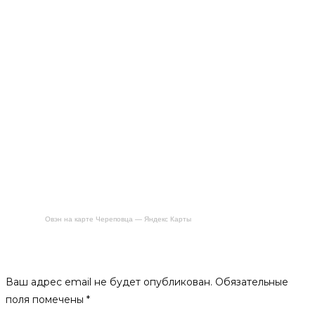
Овэн на карте Череповца — Яндекс Карты
Будьте первым, кто оставил отзыв на «Печь с закрытой
каменкой, ПБ-2, 4мм, правая»
Ваш адрес email не будет опубликован.
Обязательные
поля помечены
*