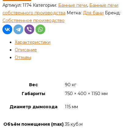
Печь
Артикул:
1174
Категории:
Банные печи
,
Банные печи
с
собственного производства
Метка:
Для бани
Бренд:
закрытой
Собственное производство
каменкой,
ПБ-2,
Характеристики
4мм,
Описание
правая
Отзывы
Детали
Вес
90 кг
Габариты
750 × 400 × 1150 мм
Диаметр дымохода
115 мм
Объём помещения (max)
35 куб.м