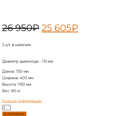
Печь с закрытой каменкой,
ПБ-2, 4мм, правая
Первоначальн
Текуща
26 950
₽
25 605
₽
цена
цена:
составляла
25
2 шт. в наличии
26
605₽.
Диаметр дымохода - 115 мм
950₽.
Длина: 750 мм
Ширина: 400 мм
Высота: 1150 мм
Вес: 90 кг
Больше информации
Количество
товара
В КОРЗИНУ