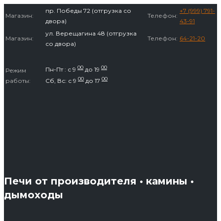
Перейти
пр. Победы 72 (отгрузка со
+7 (999) 791-
Магазин:
Телефон:
к
двора)
43-91
содержимому
ул. Верещагина 48 (отгрузка
Магазин:
Телефон:
64-21-20
со двора)
00
00
Пн-Пт : с 9
до 19
Режим
00
00
работы:
Сб, Вс: с 9
до 17
Печи от производителя • камины •
дымоходы