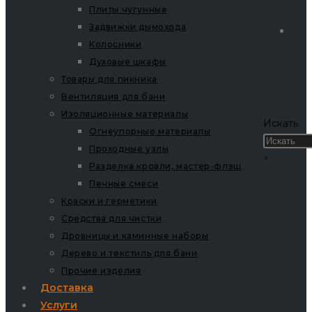
Плиты чугунные
Задвижки дымохода
Колосники
Духовые шкафы
Товары для пикника
Вентиляция для бани
Изоляционные материалы
Искать
Огнеупорные материалы
Проходные узлы
×
Разделка кровли, мастер-флэш
Печные смеси
Краски и герметики
Средства для чистки
Дровницы и каминные наборы
Дерево и текстиль для бани
Прочие изделия
Доставка
Услуги