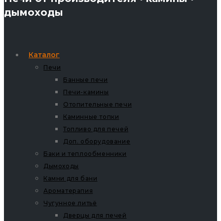
дымоходы
Каталог
Печи
Банные печи
Печи-камины
Отопительные печи
Каминные топки
Топливо для печей
Доп. оборудование
Баки и теплообменники
Дымоходы
Камни для бани
Ароматерапия
Чугунное литьё
Дверцы для печей