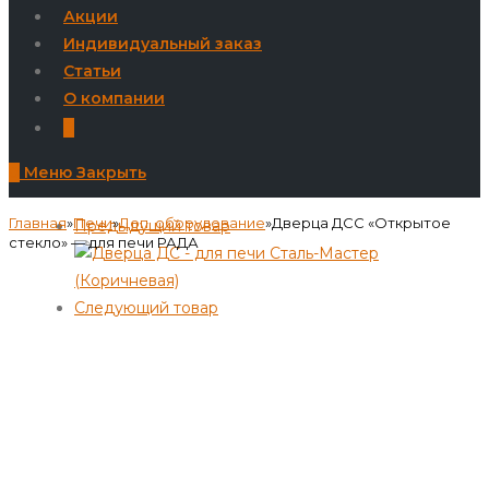
Акции
Индивидуальный заказ
Статьи
О компании
0
0
Меню
Закрыть
Главная
»
Печи
»
Доп. оборудование
»
Дверца ДСС «Открытое
Предыдущий товар
стекло» — для печи РАДА
Следующий товар