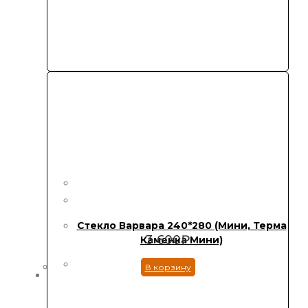
Стекло Варвара 240*280 (Мини, Терма
3 600
₽
Каменка Мини)
В корзину