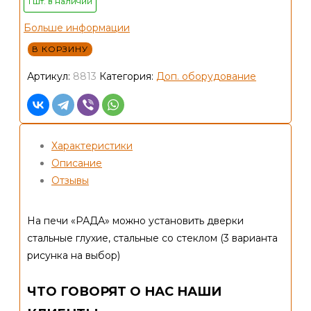
1 шт. в наличии
Больше информации
Количество
В КОРЗИНУ
товара
Артикул:
8813
Категория:
Доп. оборудование
Дверца
ДСС
"Открытое
стекло"
Характеристики
-
Описание
для
Отзывы
печи
РАДА
На печи «РАДА» можно установить дверки
стальные глухие, стальные со стеклом (3 варианта
рисунка на выбор)
ЧТО ГОВОРЯТ О НАС НАШИ