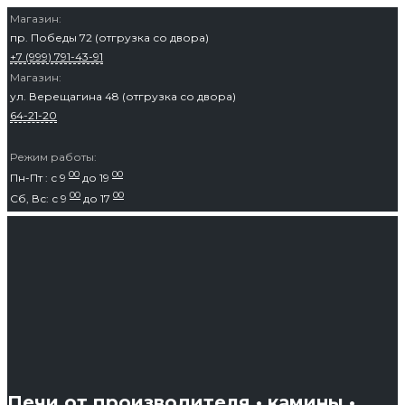
Перейти
Магазин:
пр. Победы 72 (отгрузка со двора)
к
+7 (999) 791-43-91
содержимому
Магазин:
ул. Верещагина 48 (отгрузка со двора)
64-21-20
Режим работы:
00
00
Пн-Пт : с 9
до 19
00
00
Сб, Вс: с 9
до 17
Печи от производителя • камины •