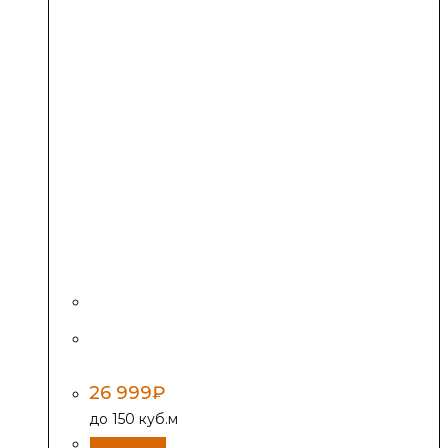
Печь отопительная «Огонь-батарея 7
ЛАЙТ, антрацит»
26 999
₽
до 150 куб.м
В корзину