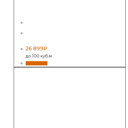
Печь отопительная «Огонь-батарея 5,
антрацит»
26 899
₽
до 100 куб.м
В корзину