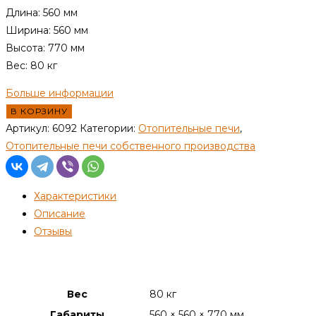
Длина: 560 мм
Ширина: 560 мм
Высота: 770 мм
Вес: 80 кг
Больше информации
Количество
В КОРЗИНУ
товара
Артикул:
6092
Категории:
Отопительные печи
,
Печь
Отопительные печи собственного производства
отопительно-
варочная,
Характеристики
угловая
Описание
(ДТ-4)
Отзывы
Детали
Вес
80 кг
Габариты
560 × 560 × 770 мм