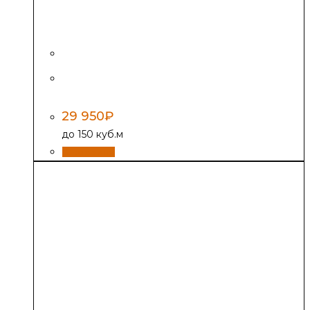
Печь отопительная «Теплый Дом-150»,
Варвара
29 950
₽
до 150 куб.м
В корзину