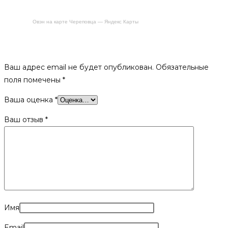
Овэн на карте Череповца — Яндекс Карты
Будьте первым, кто оставил отзыв на «Печь отопительно-
варочная, угловая (ДТ-4)»
Ваш адрес email не будет опубликован.
Обязательные
поля помечены
*
Ваша оценка
*
Ваш отзыв
*
Имя
Email