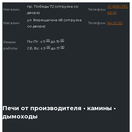
Перейти
пр. Победы 72 (отгрузка со
+7 (999) 791-
Магазин:
Телефон:
к
двора)
43-91
содержимому
ул. Верещагина 48 (отгрузка
Магазин:
Телефон:
64-21-20
со двора)
00
00
Пн-Пт : с 9
до 19
Режим
00
00
работы:
Сб, Вс: с 9
до 17
Печи от производителя • камины •
дымоходы