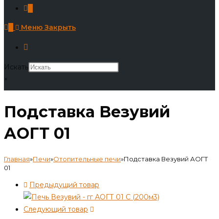
0
0
Меню
Закрыть
Искать
×
Подставка Везувий
АОГТ 01
Главная
»
Печи
»
Отопительные печи
»
Подставка Везувий АОГТ
01
Предыдущий товар
Следующий товар