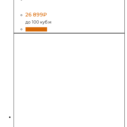
антрацит»
26 899
₽
до 100 куб.м
В корзину