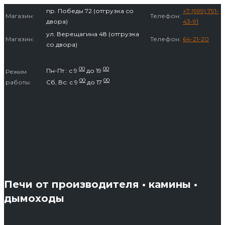
Перейти
пр. Победы 72 (отгрузка со
+7 (999) 791-
Магазин:
Телефон:
к
двора)
43-91
содержимому
ул. Верещагина 48 (отгрузка
Магазин:
Телефон:
64-21-20
со двора)
00
00
Пн-Пт : с 9
до 19
Режим
00
00
работы:
Сб, Вс: с 9
до 17
Печи от производителя • камины •
дымоходы