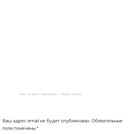
Овэн на карте Череповца — Яндекс Карты
Будьте первым, кто оставил отзыв на «Решетка гриль
Maclay, глубокая, 56х35х25х5см»
Ваш адрес email не будет опубликован.
Обязательные
поля помечены
*