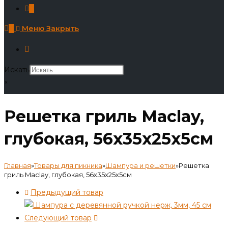
0
0
Меню
Закрыть
Искать
×
Решетка гриль Maclay,
глубокая, 56х35х25х5см
Главная
»
Товары для пикника
»
Шампура и решетки
»
Решетка
гриль Maclay, глубокая, 56х35х25х5см
Предыдущий товар
Следующий товар