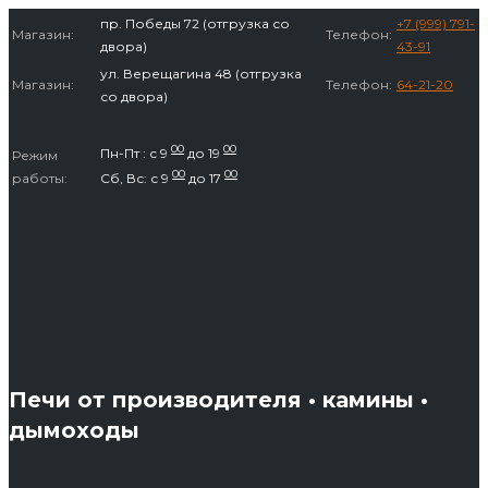
Перейти
пр. Победы 72 (отгрузка со
+7 (999) 791-
Магазин:
Телефон:
к
двора)
43-91
содержимому
ул. Верещагина 48 (отгрузка
Магазин:
Телефон:
64-21-20
со двора)
00
00
Пн-Пт : с 9
до 19
Режим
00
00
работы:
Сб, Вс: с 9
до 17
Печи от производителя • камины •
дымоходы