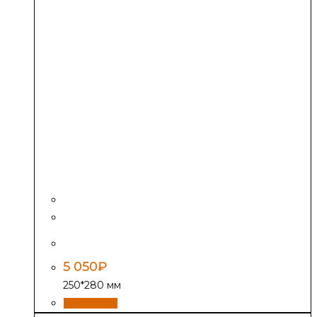
Дверь Везувий ДТ-4, антрацит
5 050
₽
250*280 мм
В корзину