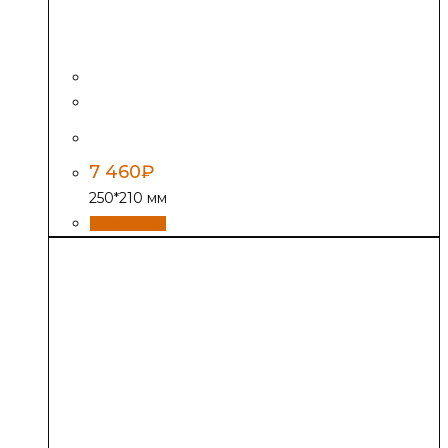
Дверь Везувий 261, антрацит
7 460
₽
250*210 мм
В корзину