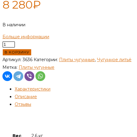
8 280
₽
В наличии
Больше информации
Количество
товара
В КОРЗИНУ
Плита
Артикул:
3636
Категории:
Плиты чугунные
,
Чугунное литьё
цельная
Метка:
Плиты чугунные
двухконфорочная
П2-
Характеристики
3А
Описание
(Р)
Отзывы
Детали
Вес
2,6 кг