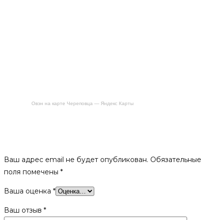
Овэн на карте Череповца — Яндекс Карты
Будьте первым, кто оставил отзыв на «Плита цельная
двухконфорочная
П2-3А (Р)»
Ваш адрес email не будет опубликован.
Обязательные
поля помечены
*
Ваша оценка
*
Ваш отзыв
*