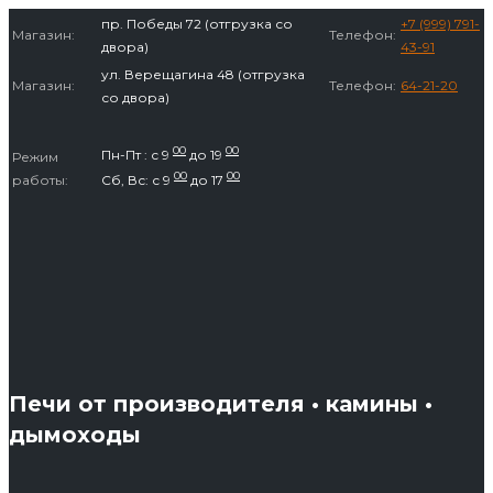
Перейти
пр. Победы 72 (отгрузка со
+7 (999) 791-
Магазин:
Телефон:
к
двора)
43-91
содержимому
ул. Верещагина 48 (отгрузка
Магазин:
Телефон:
64-21-20
со двора)
00
00
Пн-Пт : с 9
до 19
Режим
00
00
работы:
Сб, Вс: с 9
до 17
Печи от производителя • камины •
дымоходы