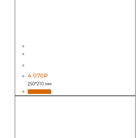
Дверь Везувий ДТ-3, антрацит
4 070
₽
250*210 мм
В корзину