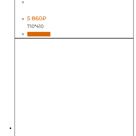
Плита сборная
ПС2-3 (Р)
5 860
₽
710*410
В корзину