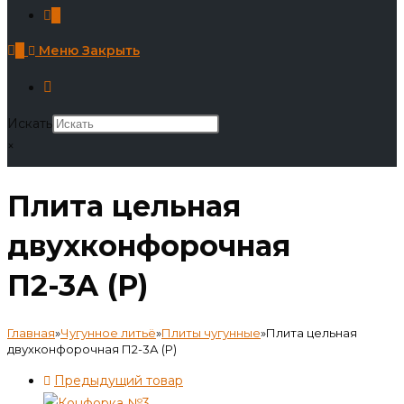
0
0
Меню
Закрыть
Искать
×
Плита цельная
двухконфорочная
П2-3А (Р)
Главная
»
Чугунное литьё
»
Плиты чугунные
»
Плита цельная
двухконфорочная П2-3А (Р)
Предыдущий товар