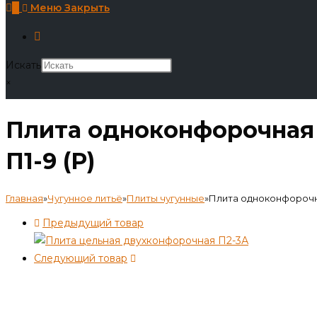
0
Меню
Закрыть
Искать
×
Плита одноконфорочная
П1-9 (Р)
Главная
»
Чугунное литьё
»
Плиты чугунные
»
Плита одноконфорочна
Предыдущий товар
Следующий товар