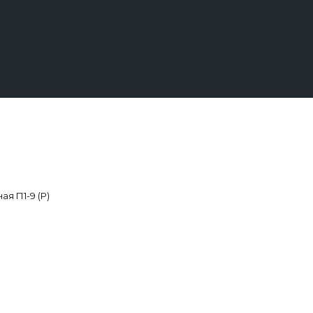
я П1-9 (Р)