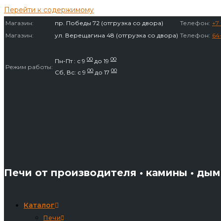
Перейти к содержимому
Магазин:
пр. Победы 72 (отгрузка со двора)
Телефон:
+7 
Магазин:
ул. Верещагина 48 (отгрузка со двора)
Телефон:
64
00
00
Пн-Пт : с 9
до 19
Режим работы:
00
00
Сб, Вс: с 9
до 17
Печи от производителя • камины • ды
Каталог
Печи