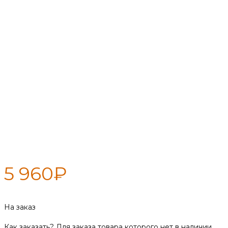
Каминный набор Везувий
«Русский лес» N410В
5 960
₽
На заказ
Как заказать?
Для заказа товара которого нет в наличии,