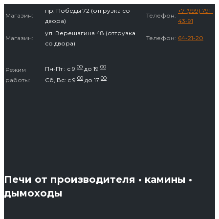
Перейти
пр. Победы 72 (отгрузка со
+7 (999) 791-
Магазин:
Телефон:
к
двора)
43-91
содержимому
ул. Верещагина 48 (отгрузка
Магазин:
Телефон:
64-21-20
со двора)
00
00
Пн-Пт : с 9
до 19
Режим
00
00
работы:
Сб, Вс: с 9
до 17
Печи от производителя • камины •
дымоходы