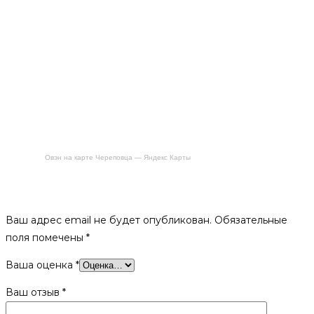
Овэн на карте Череповца — Яндекс Карты
Будьте первым, кто оставил отзыв на «Каминный набор
Везувий «Русский лес» N410В»
Ваш адрес email не будет опубликован.
Обязательные
поля помечены
*
Ваша оценка
*
Ваш отзыв
*