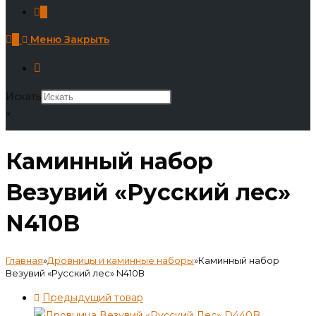
0
0
Меню
Закрыть
Искать
×
Каминный набор
Везувий «Русский лес»
N410В
Главная
»
Дровницы и каминные наборы
»
Каминный набор
Везувий «Русский лес» N410В
Предыдущий товар