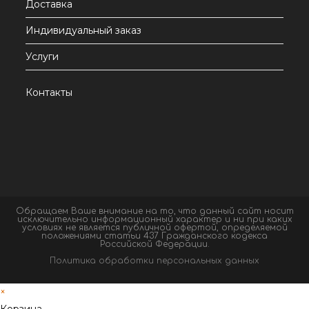
Доставка
Индивидуальный заказ
Услуги
Контакты
Обращаем Ваше внимание на то, что данный сайт носит
исключительно информационный характер и ни при каких
условиях не является публичной офертой, определяемой
положениями статьи 437 Гражданского кодекса
Российской Федерации.
Политика обработки персональных данных
×