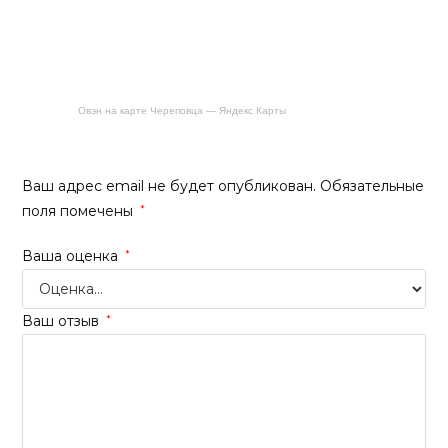
Овэн на карте Череповца — Яндекс Карты
Будьте первым, кто оставил отзыв на «Смесь кладочная
ТЕРРАКОТ жаростойкая 20кг(+1300)»
Ваш адрес email не будет опубликован.
Обязательные
поля помечены
*
Ваша оценка
*
Ваш отзыв
*