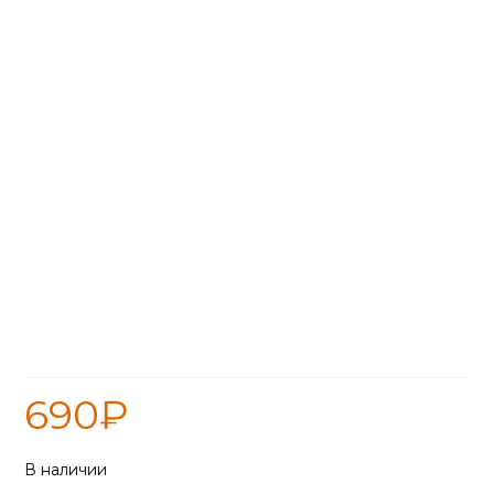
Смесь кладочная ТЕРРАКОТ
жаростойкая 20кг(+1300)
690
₽
В наличии