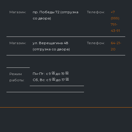
Перейти
к
Магазин:
пр. Победы 72 (отгрузка
Телефон:
+7
содержимому
со двора)
(999)
791-
43-91
Магазин:
ул. Верещагина 48
Телефон:
64-21-
(отгрузка со двора)
20
00
00
Пн-Пт : с 9
до 19
Режим
00
00
Сб, Вс: с 9
до 17
работы: