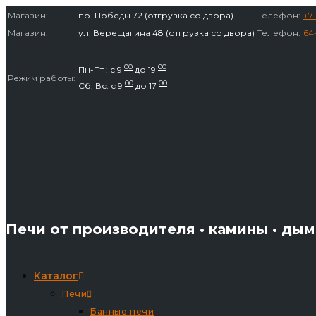
Перейти
Магазин:
пр. Победы 72 (отгрузка со двора)
Телефон:
+7 
к
Магазин:
ул. Верещагина 48 (отгрузка со двора)
Телефон:
64
содержимому
00
00
Пн-Пт : с 9
до 19
Режим работы:
00
00
Сб, Вс: с 9
до 17
Печи от производителя • камины • ды
Каталог
Печи
Банные печи