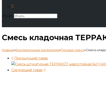
Искать
×
Смесь кладочная ТЕРРАК
Главная
»
Изоляционные материалы
»
Печные смеси
»
Смесь кладо
Предыдущий товар
Следующий товар