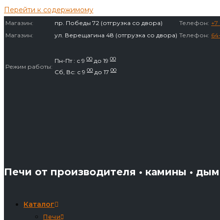
Перейти к содержимому
Магазин:
пр. Победы 72 (отгрузка со двора)
Телефон:
+7 
Магазин:
ул. Верещагина 48 (отгрузка со двора)
Телефон:
64
00
00
Пн-Пт : с 9
до 19
Режим работы:
00
00
Сб, Вс: с 9
до 17
Печи от производителя • камины • ды
Каталог
Печи