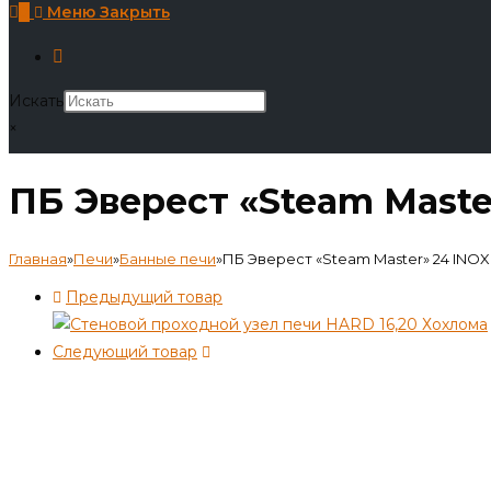
0
Меню
Закрыть
Искать
×
ПБ Эверест «Steam Master
Главная
»
Печи
»
Банные печи
»
ПБ Эверест «Steam Master» 24 INOX 
Предыдущий товар
Следующий товар