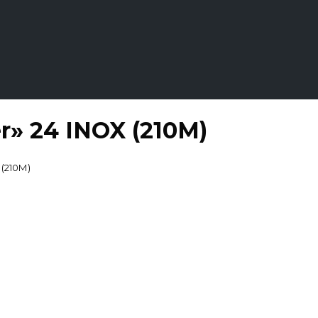
» 24 INOX (210М)
(210М)