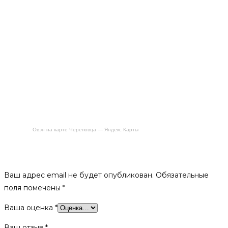
Овэн на карте Череповца — Яндекс Карты
Будьте первым, кто оставил отзыв на «ПБ РАДА 4 18 М
(сетка)»
Ваш адрес email не будет опубликован.
Обязательные
поля помечены
*
Ваша оценка
*
Ваш отзыв
*