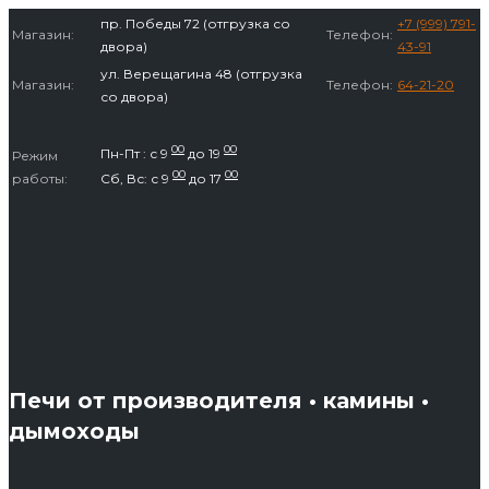
Перейти
пр. Победы 72 (отгрузка со
+7 (999) 791-
Магазин:
Телефон:
к
двора)
43-91
содержимому
ул. Верещагина 48 (отгрузка
Магазин:
Телефон:
64-21-20
со двора)
00
00
Пн-Пт : с 9
до 19
Режим
00
00
работы:
Сб, Вс: с 9
до 17
Печи от производителя • камины •
дымоходы