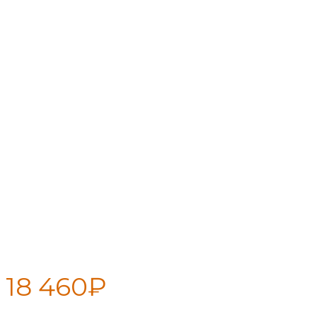
ПБ РАДА 4 18 М (сетка)
18 460
₽