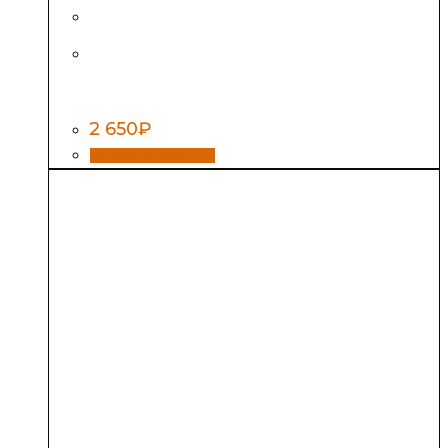
Потолочно-проходной узел (ППУ) с
каолиновой термоизоляцией,
нержавеющий
2 650
₽
Этот
Выбрать диаметр
товар
имеет
несколько
вариаций.
Опции
можно
выбрать
на
странице
товара.