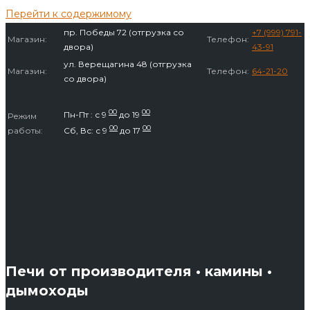
Перейти к содержимому
пр. Победы 72 (отгрузка со
+7 (999) 791-
Магазин:
Телефон:
двора)
43-91
ул. Верещагина 48 (отгрузка
Магазин:
Телефон:
64-21-20
со двора)
00
00
Пн-Пт : с 9
до 19
Режим
00
00
работы:
Сб, Вс: с 9
до 17
Печи от производителя • камины •
дымоходы