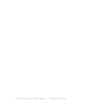
Овэн на карте Череповца — Яндекс Карты
Будьте первым, кто оставил отзыв на «Печь с круглой