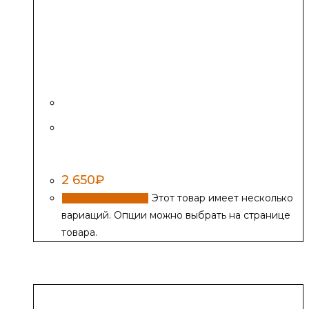
Потолочно-проходной узел (ППУ) с
каолиновой термоизоляцией,
нержавеющий
2 650
₽
Этот товар имеет несколько
Выбрать диаметр
вариаций. Опции можно выбрать на странице
товара.
Похожие