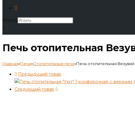
Искать
×
Печь отопительная Везу
Главная
»
Печи
»
Отопительные печи
»
Печь отопительная Везувий
Предыдущий товар
Следующий товар