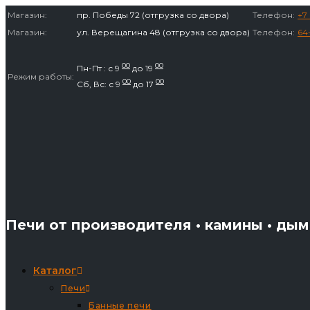
Перейти
Магазин:
пр. Победы 72 (отгрузка со двора)
Телефон:
+7 
к
Магазин:
ул. Верещагина 48 (отгрузка со двора)
Телефон:
64
содержимому
00
00
Пн-Пт : с 9
до 19
Режим работы:
00
00
Сб, Вс: с 9
до 17
Печи от производителя • камины • ды
Каталог
Печи
Банные печи